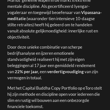
Marius' geheime wapen in de markt is extreme
mentale discipline. Als gecertificeerd Iyengar-
yogaleraar en toegewijd beoefenaar van
Vipassana-
meditatie
(waaronder tien intensieve 10-daagse
stilte retraites) heeft hij geleerd om te handelen
vanuit absolute gelijkmoedigheid: innerlijke rust en
objectiviteit.
Door deze unieke combinatie van scherpe
bedrijfsanalyse en ijzeren emotionele
standvastigheid realiseert hij met zijn eigen
beleggingen al 17 jaar een gemiddeld rendement
van
22% per jaar,
een
verdertigvoudiging
van zijn
vermogen in totaal.
Met het Capital Buddha Copy Portfolio op eToro stelt
hij zijn methode en discipline open voor iedereen die
slim en rustig wil bouwen aan een onbezorgde
financiele toekomst.