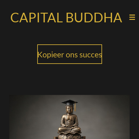
Ga
CAPITAL BUDDHA
direct
naar
de
hoofdinhoud
Kopieer ons succes